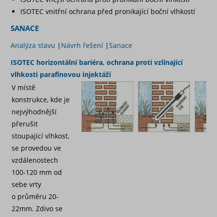
ISOTEC vnitřní ochrana před pronikající boční vlhkostí
SANACE
Analýza stavu
|
Návrh řešení
|
Sanace
ISOTEC horizontální bariéra, ochrana proti vzlínající
vlhkosti parafínovou injektáží
V místě
konstrukce, kde je
nejvýhodnější
přerušit
stoupající vlhkost,
se provedou ve
vzdálenostech
100-120 mm od
sebe vrty
o průměru 20-
22mm. Zdivo se