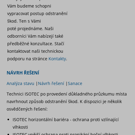
Vám budeme schopni
vypracovat postup odstranění
škod. Ten s Vámi
poté projednáme. Naši
odborníci Vám nabízejí také
předběžné konzultace. Stačí
kontaktovat naši technickou
podporu na stránce
Kontakty
.
NÁVRH ŘEŠENÍ
Analýza stavu
|
Návrh řešení
|
Sanace
Technici ISOTEC po provedení důkladného průzkumu místa
navrhnout způsob odstranění škod. K dispozici je několik
osvědčených řešení:
ISOTEC horizontální bariéra - ochrana proti vzlínající
vlhkosti
ISOTEC vnější ochrana proti pronikání boční vlhkosti