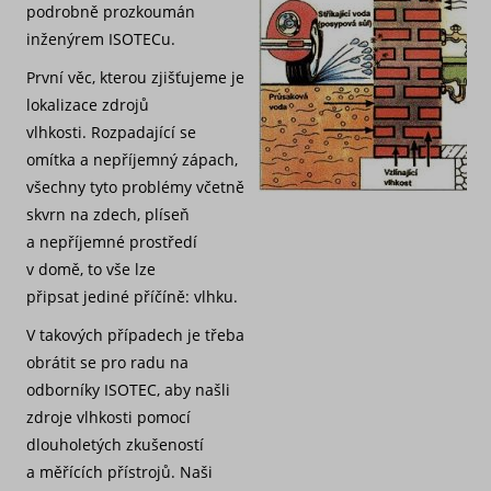
podrobně prozkoumán
inženýrem ISOTECu.
První věc, kterou zjišťujeme je
lokalizace zdrojů
vlhkosti. Rozpadající se
omítka a nepříjemný zápach,
všechny tyto problémy včetně
skvrn na zdech, plíseň
a nepříjemné prostředí
v domě, to vše lze
připsat jediné příčíně: vlhku.
V takových případech je třeba
obrátit se pro radu na
odborníky ISOTEC, aby našli
zdroje vlhkosti pomocí
dlouholetých zkušeností
a měřících přístrojů. Naši