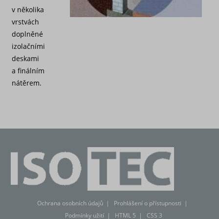
v několika
vrstvách
doplněné
izolačními
deskami
a finálním
nátěrem.
Ochrana osobních údajů
Prohlášení o přístupnosti
Podmínky užití
HTML 5
CSS 3