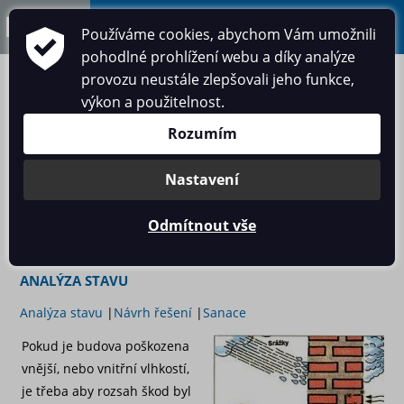
Používáme cookies, abychom Vám umožnili
pohodlné prohlížení webu a díky analýze
provozu neustále zlepšovali jeho funkce,
výkon a použitelnost.
Rozumím
Telefon:
Nastavení
+420 602 282 160
Provozovna:
Denisova 147/17
Odmítnout vše
Teplice, Řetenice
NABÍZENÁ ŘEŠENÍ A SLUŽBY
ANALÝZA STAVU
Analýza stavu
|
Návrh řešení
|
Sanace
Pokud je budova poškozena
vnější, nebo vnitřní vlhkostí,
je třeba aby rozsah škod byl