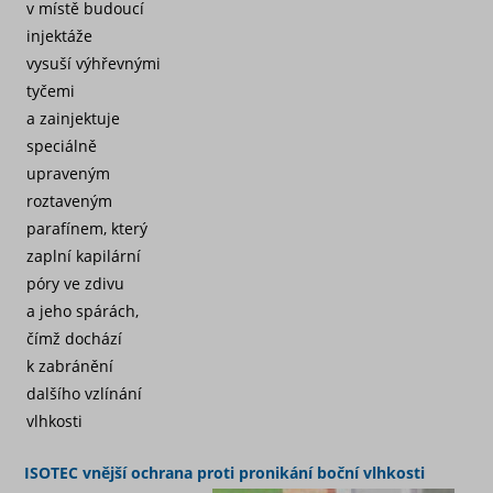
v místě budoucí
injektáže
vysuší výhřevnými
tyčemi
a zainjektuje
speciálně
upraveným
roztaveným
parafínem, který
zaplní kapilární
póry ve zdivu
a jeho spárách,
čímž dochází
k zabránění
dalšího vzlínání
vlhkosti
ISOTEC vnější ochrana proti pronikání boční vlhkosti